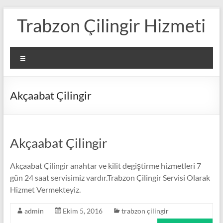
Skip
Trabzon Çilingir Hizmeti
to
content
Menü
Akçaabat Çilingir
Akçaabat Çilingir
Akçaabat Çilingir anahtar ve kilit degiştirme hizmetleri 7
gün 24 saat servisimiz vardır.Trabzon Çilingir Servisi Olarak
Hizmet Vermekteyiz.
admin
Ekim 5, 2016
trabzon çilingir