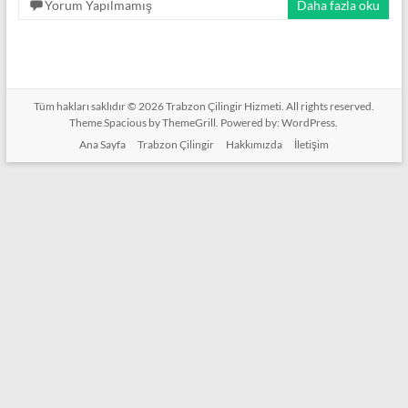
Yorum Yapılmamış
Daha fazla oku
Tüm hakları saklıdır © 2026
Trabzon Çilingir Hizmeti
. All rights reserved.
Theme
Spacious
by ThemeGrill. Powered by:
WordPress
.
Ana Sayfa
Trabzon Çilingir
Hakkımızda
İletişim