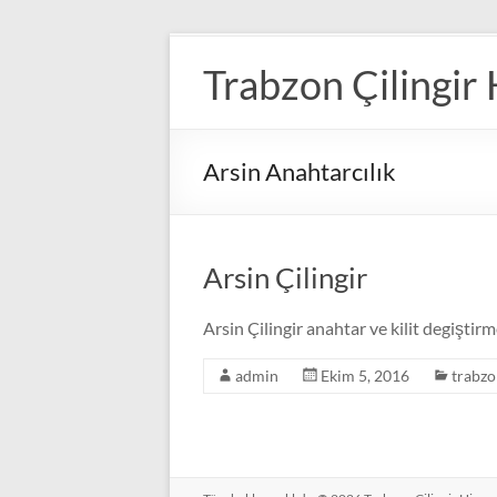
Skip
to
Trabzon Çilingir
content
Arsin Anahtarcılık
Arsin Çilingir
Arsin Çilingir anahtar ve kilit degiştir
admin
Ekim 5, 2016
trabzo