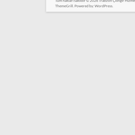
Tüm hakları saklıdır © 2026
Trabzon Çilingir Hizme
ThemeGrill. Powered by:
WordPress
.