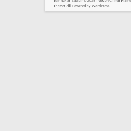
Tüm hakları saklıdır © 2026
Trabzon Çilingir Hizme
ThemeGrill. Powered by:
WordPress
.