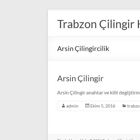
Skip
to
Trabzon Çilingir
content
Arsin Çilingircilik
Arsin Çilingir
Arsin Çilingir anahtar ve kilit degiştir
admin
Ekim 5, 2016
trabzo