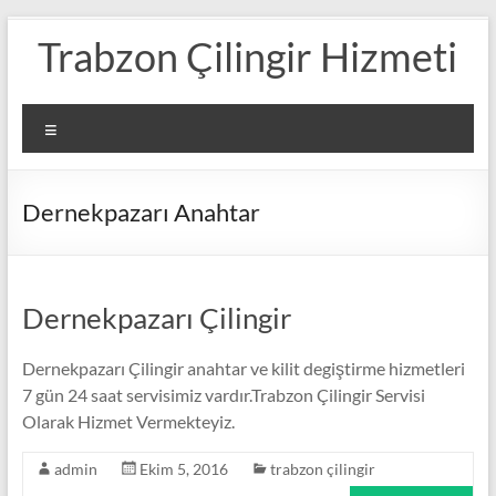
Skip
Trabzon Çilingir Hizmeti
to
content
Menü
Dernekpazarı Anahtar
Dernekpazarı Çilingir
Dernekpazarı Çilingir anahtar ve kilit degiştirme hizmetleri
7 gün 24 saat servisimiz vardır.Trabzon Çilingir Servisi
Olarak Hizmet Vermekteyiz.
admin
Ekim 5, 2016
trabzon çilingir