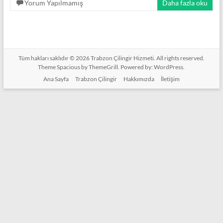
Yorum Yapılmamış
Daha fazla oku
Tüm hakları saklıdır © 2026
Trabzon Çilingir Hizmeti
. All rights reserved.
Theme
Spacious
by ThemeGrill. Powered by:
WordPress
.
Ana Sayfa
Trabzon Çilingir
Hakkımızda
İletişim